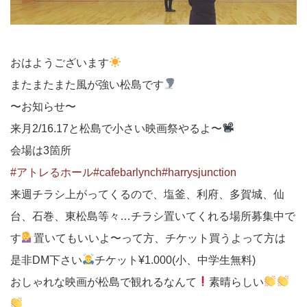
おはようございます
またまたまた風が強い松島です
〜お知らせ〜
来月2/16.17と松島で小さい映画祭やるよ〜
会場は3箇所
#アトレるホール
#cafebarlynch
#harrysjunction
来週チラシ上がってくるので、塩釜、利府、多賀城、仙
台、石巻、東松島等々…チラシ置いてくれる場所募集中で
す
置いてもいいよ〜って方、チケット買うよって方は
是非DM下さい
チケット¥1.000(小、中学生無料)
おしゃれな映画が松島で観れるなんて
素晴らしい