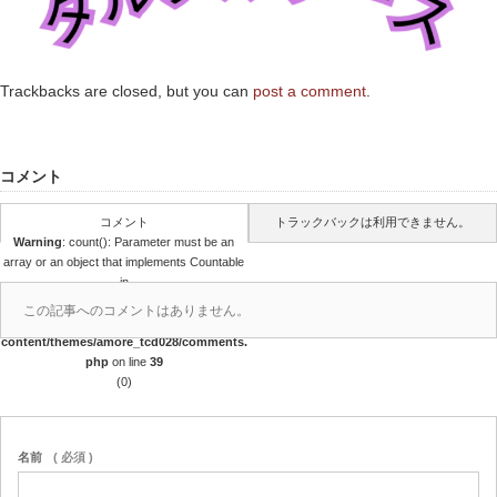
Trackbacks are closed, but you can
post a comment
.
コメント
コメント
トラックバックは利用できません。
Warning
: count(): Parameter must be an
array or an object that implements Countable
in
/home/xhiro25/harrysjunction.com/public
この記事へのコメントはありません。
_html/wp-
content/themes/amore_tcd028/comments.
php
on line
39
(0)
名前
( 必須 )